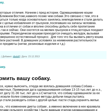
ку.
екоторые отличия. Начнем с пред истории. Одомашнивание кошки
 Ближнем Востоке,намного позже чем собаки.Это связано с тем ,что в
даться только когда основательно занялись земледелием и стали делать
 с целью избавления от грызунов ,посягавших на запасы человека.
ка в отличии от собак и вполне способны добыть себе пропитание
а так и сейчас. Они охотятся на мелких грызунов и птиц,которых поедают
ерьями. Периодически кошкам приходится очищать желудок, вызывая
совершенно естественный процесс. Для того что бы вызвать рвоту кошка
обеги растений. В домашних условиях за неимением растительности
 предметы (нитки, резиновые изделия и т.д.)
1
|
Добавил:
riboloff
|
Дата:
23.12.2013
аку.
рмить вашу собаку.
се, нужно выяснить, откуда же взялась домашняя собака.Собака –
вотных. Примерная дата одомашнивания собаки 13-15 тыс.лет до н.э.,
 дату 31-36 тыс. лет до н.э.Считается, что собаку одомашнили за ее
и искали более совершенные методы добычи пищи,пытаясь
 стали разводить собак с другой целью: пасти стада,охранять жилье.
ь , что изменение диеты собаки , а именно включение в нее крахмала
уктами сельского хозяйства ) было важным этапом одомашнивания и