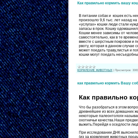
Как правильно кормить вашу кош
В питании собак и кошек есть н
произошло 9,6 тыс. лет назад на
«услугах» кошки люди стали нуж
запасы в прок. Кошку одомашнили
Кошки менее зависимы от челове
самостоятельно, как в те времен
вместе с шерстным покровом и п
рвоту, которая в данном случае 
может поедать траву,листья и п
кошки могут поедать несъедобные
КОРМЛЕНИЕ ЖИВОТНЫХ
|
Просмотров:
308
как правильно кормить Вашу соб
Как правильно ко
Что бы разобраться в этом вопро
древнейшее из всех домашних жи
некоторые палеонтологи называют
охотничьи качества.Наши предк
выжить.Перейдя к оседлости люди
При исследовании ДНК выяснилос
(из за кормления животных прод