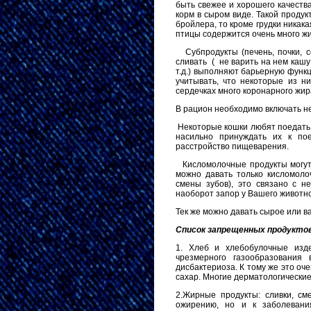
быть свежее и хорошего качества
корм в сыром виде. Такой проду
бройлера, то кроме грудки никака
птицы содержится очень много жи
2.
Субпродукты (печень, почки, 
сливать ( не варить на нем кашу 
т.д.) выполняют барьерную функ
учитывать, что некоторые из н
сердечках много коронарного жир
3.
В рацион необходимо включать не
4.
Некоторые кошки любят поедать сы
насильно принуждать их к по
расстройство пищеварения.
5.
Кисломолочные продукты могут
можно давать только кисломоло
смены зубов), это связано с н
наоборот запор у Вашего животн
6.
Тек же можно давать сырое или в
Список запрещенных продукто
1. Хлеб и хлебобулочные изде
чрезмерного газообразования
дисбактериоза. К тому же это оч
сахар. Многие дерматологически
2.Жирные продукты: сливки, см
ожирению, но и к заболевани