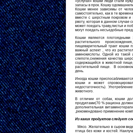
«услугах» кошки люди стали нуж
запасы в прок. Кошку одомашнили
Кошки менее зависимы от челов
самостоятельно, как в те времен
вместе с шерстным покровом и 
рвоту, которая в данном случае 
может поедать траву,листья и по
могут поедать несъедобные предм
Кошки являются плотоядными ж
растительного происхождени
пищеварительный тракт кошки п
важный аспект , что из растит
аминокислоты. Одной из такой 
слепоте,снижения качества шер
содержащийся в животной пище, 
растительной пище. В основном
день.
Иногда кошки приспосабливаются
кошки и может спровоцироват
недостаточность). Употребление
животного.
В отличии от собак, кошки до
продуктами(70 % рациона должно
дополнительная витаминотерапи
,рекомендовано применение компл
Из каких продуктов следует с
1.
Мясо. Желательно в сыром виде,
птица без кожи и костей. Наилу