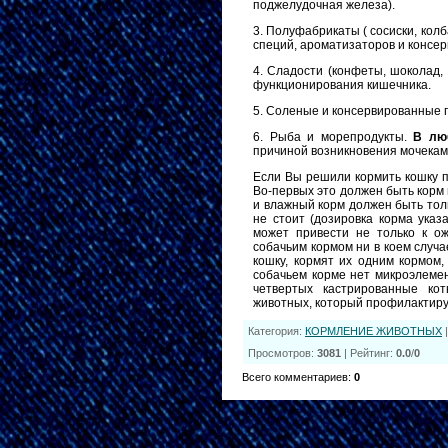
поджелудочная железа).
3. Полуфабрикаты ( сосиски, колб
специй, ароматизаторов и консер
4. Сладости (конфеты, шоколад, 
функционирования кишечника.
5. Соленые и консервированные 
6. Рыба и морепродукты.
В лю
причиной возникновения мочекам
Если Вы решили кормить кошку 
Во-первых это должен быть корм п
и влажный корм должен быть тол
не стоит (дозировка корма указ
может п
ривести не только к о
собачьим кормом ни в коем случ
кошку, кормят их одним кормом,
собачьем корме нет микроэлемен
четвертых кастрированные ко
животных, который профилактиру
Категория
:
КОРМЛЕНИЕ ЖИВОТНЫХ
Просмотров
:
3081
|
Рейтинг
:
0.0
/
0
Всего комментариев
:
0