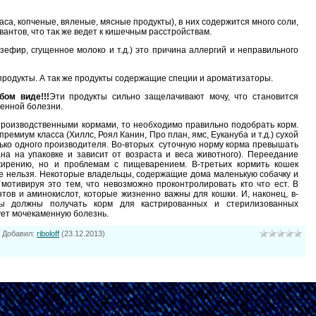
аса, копченые, вяленые, мясные продукты), в них содержится много соли,
вантов, что так же ведет к кишечным расстройствам.
зефир, сгущенное молоко и т.д.) это причина аллергий и неправильного
продукты. А так же продукты содержащие специи и ароматизаторы.
бом виде!!!
Эти продукты сильно защелачивают мочу, что становится
енной болезни.
производственными кормами, то необходимо правильно подобрать корм.
ремиум класса (Хиллс, Роял Канин, Про план, ямс, Еукануба и т.д.) сухой
ько одного производителя. Во-вторых суточную норму корма превышать
ана на упаковке и зависит от возраста и веса животного). Переедание
жирению, но и проблемам с пищеварением. В-третьих кормить кошек
ае нельзя. Некоторые владельцы, содержащие дома маленькую собачку и
 мотивируя это тем, что невозможно проконтролировать кто что ест. В
тов и аминокислот, которые жизненно важны для кошки. И, наконец, в-
ты должны получать корм для кастрированных и стерилизованных
ет мочекаменную болезнь.
|
Добавил
:
riboloff
(23.12.2013)