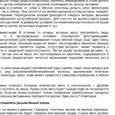
даться только когда основательно занялись земледелием и стали делать
 с целью избавления от грызунов ,посягавших на запасы человека.
ека в отличии от собак и вполне способны добыть себе пропитание
а так и сейчас. Они охотятся на мелких грызунов и птиц,которых поедают
перьями. Периодически кошкам приходится очищать желудок, вызывая
совершенно естественный процесс. Для того что бы вызвать рвоту кошка
беги растений. В домашних условиях за неимением растительности кошки
еты (нитки, резиновые изделия и т.д.)
ивотными. В отличие то псовых, которые могут употреблять пищу
я, а в экстремальных условиях становиться вегетарианцами,
риспособлен для переваривания только мясной пищи. Еще один очень
ельной пищи организм кошки не может синтезировать жизненно важные
аминокислот является таурин, отсутствие которого может привести к
сти и сердечной недостаточности. Так же кошке необходим витамин А,
так как они не могут его синтезировать из каротина, содержащегося в
 кошки предпочитают питаться маленькими порциями несколько раз в
 к некоторым видам «человеческой еды»,однако такая пища вредна для
ь ряд заболеваний(Мочекаменная болезнь, хроническая почечная
 шоколада, какао, кофе может привести к тяжелому отравлению и гибели
лжны получать большее количество мяса, в соотношение с другими
 состоять из мяса). Лучше если мясо будет сырым,тогда не потребуется
я. Если же кошка получает только термически обработанные продукты
ексных витаминных препаратов курсом. Один раз в 7-8 месяцев.
оставлять рацион Вашей кошки.
 но можно и вареное. Говядина, телятина, кролик, не жирная баранина,
чшим вариантом будет говядина или куриная грудка. Сырое мясо должно