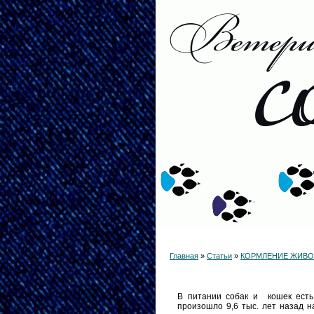
Каталог статей
Главная
»
Статьи
»
КОРМЛЕНИЕ ЖИВ
В питании собак и кошек есть
произошло 9,6 тыс. лет назад н