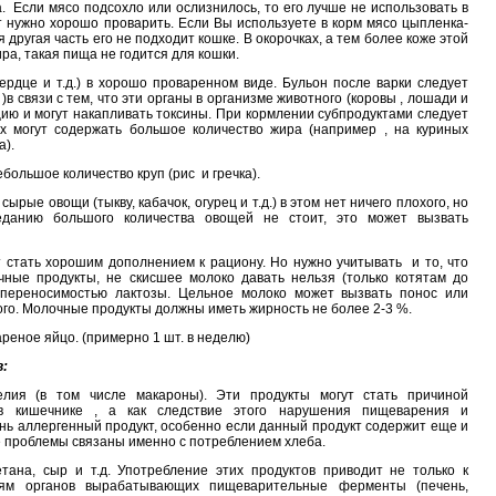
. Если мясо подсохло или ослизнилось, то его лучше не использовать в
кт нужно хорошо проварить. Если Вы используете в корм мясо цыпленка-
я другая часть его не подходит кошке. В окорочках, а тем более коже этой
ра, такая пища не годится для кошки.
сердце и т.д.) в хорошо проваренном виде. Бульон после варки следует
)в связи с тем, что эти органы в организме животного (коровы , лошади и
цию и могут накапливать токсины. При кормлении субпродуктами следует
их могут содержать большое количество жира (например , на куриных
а).
большое количество круп (рис и гречка).
рые овощи (тыкву, кабачок, огурец и т.д.) в этом нет ничего плохого, но
еданию большого количества овощей не стоит, это может вызвать
 стать хорошим дополнением к рациону. Но нужно учитывать и то, что
чные продукты, не скисшее молоко давать нельзя (только котятам до
епереносимостью лактозы. Цельное молоко может вызвать понос или
ого. Молочные продукты должны иметь жирность не более 2-3 %.
ареное яйцо. (примерно 1 шт. в неделю)
в:
лия (в том числе макароны). Эти продукты могут стать причиной
 в кишечнике , а как следствие этого нарушения пищеварения и
ень аллергенный продукт, особенно если данный продукт содержит еще и
е проблемы связаны именно с потреблением хлеба.
етана, сыр и т.д. Употребление этих продуктов приводит не только к
ям органов вырабатывающих пищеварительные ферменты (печень,