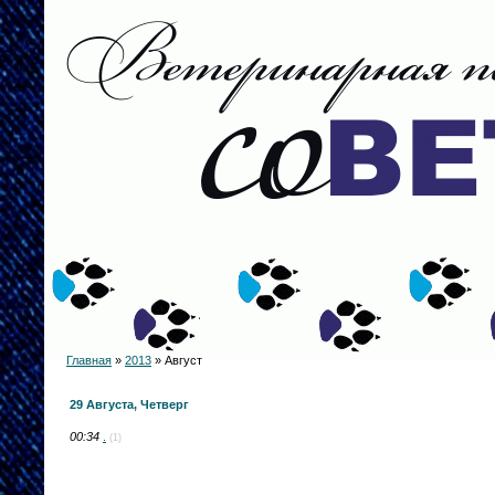
Главная
»
2013
»
Август
29 Августа, Четверг
00:34
.
(1)